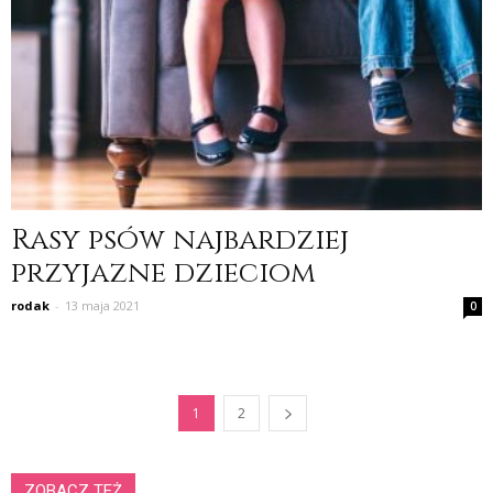
Rasy psów najbardziej
przyjazne dzieciom
rodak
-
13 maja 2021
0
1
2
ZOBACZ TEŻ