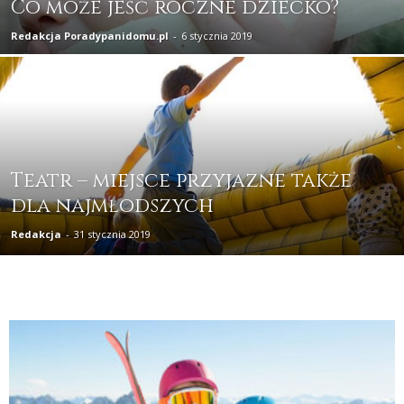
Co może jeść roczne dziecko?
Redakcja Poradypanidomu.pl
-
6 stycznia 2019
Teatr – miejsce przyjazne także
dla najmłodszych
Redakcja
-
31 stycznia 2019