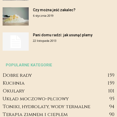
Czy można jeść zakalec?
6 stycznia 2019
Pani domu radzi: jak usunąć plamy
22 listopada 2013
POPULARNE KATEGORIE
Dobre rady
159
Kuchnia
159
Okulary
101
Układ moczowo-płciowy
95
Toniki, hydrolaty, wody termalne
94
Terapia zimnem i ciepłem
90