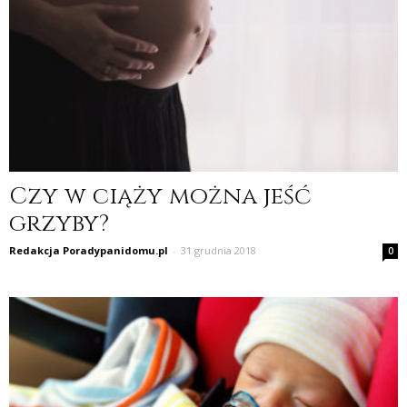
Czy w ciąży można jeść
grzyby?
Redakcja Poradypanidomu.pl
-
31 grudnia 2018
0