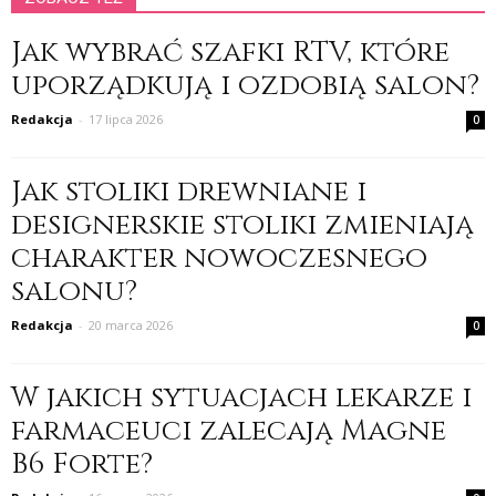
Jak wybrać szafki RTV, które
uporządkują i ozdobią salon?
Redakcja
-
17 lipca 2026
0
Jak stoliki drewniane i
designerskie stoliki zmieniają
charakter nowoczesnego
salonu?
Redakcja
-
20 marca 2026
0
W jakich sytuacjach lekarze i
farmaceuci zalecają Magne
B6 Forte?