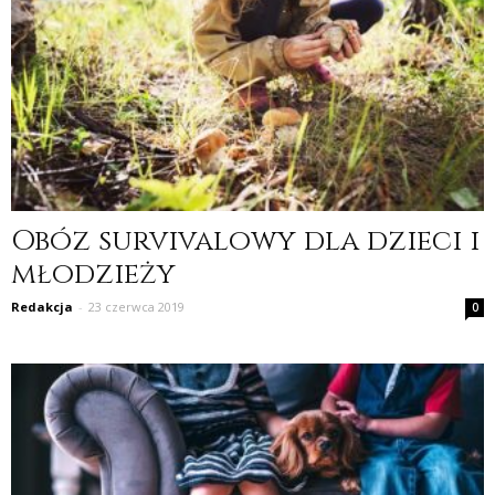
Obóz survivalowy dla dzieci i
młodzieży
Redakcja
-
23 czerwca 2019
0