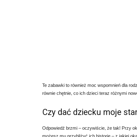
Te zabawki to również moc wspomnień dla rodzi
równie chętnie, co ich dzieci teraz różnymi 
Czy dać dziecku moje sta
Odpowiedź brzmi – oczywiście, że tak! Przy o
możesz mu przybliżyć ich historię – z jakiej okaz