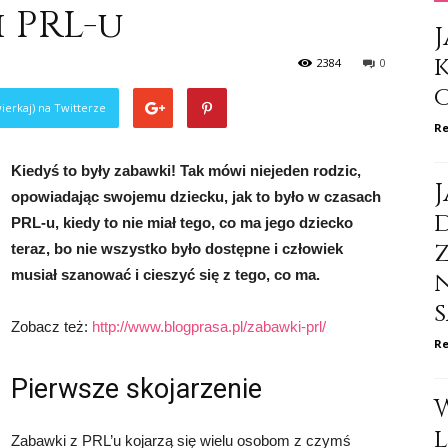
 PRL-u
J
2384
0
ierkaj) na Twitterze
Re
Kiedyś to były zabawki! Tak mówi niejeden rodzic,
J
opowiadając swojemu dziecku, jak to było w czasach
d
PRL-u, kiedy to nie miał tego, co ma jego dziecko
teraz, bo nie wszystko było dostępne i człowiek
musiał szanować i cieszyć się z tego, co ma.
Zobacz też:
http://www.blogprasa.pl/zabawki-prl/
Re
Pierwsze skojarzenie
Zabawki z PRL’u kojarzą się wielu osobom z czymś