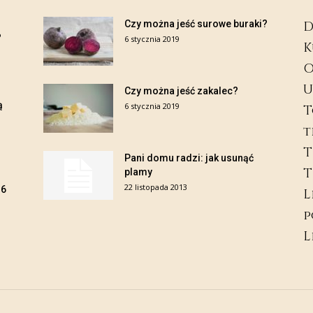
Czy można jeść surowe buraki?
D
?
6 stycznia 2019
K
O
U
Czy można jeść zakalec?
ą
6 stycznia 2019
T
t
T
Pani domu radzi: jak usunąć
T
plamy
22 listopada 2013
B6
L
p
L