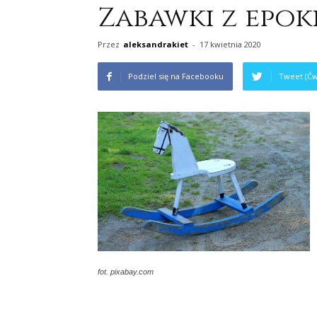
Zabawki z epoki
Przez
aleksandrakiet
-
17 kwietnia 2020
Podziel się na Facebooku
Tweet (Ćw
fot. pixabay.com