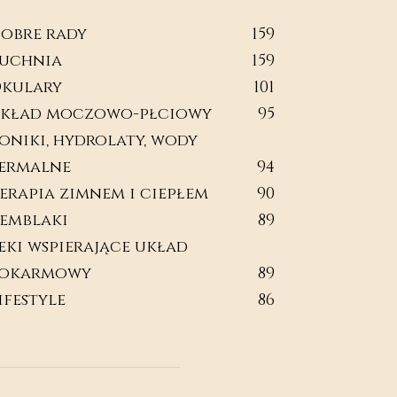
obre rady
159
uchnia
159
kulary
101
kład moczowo-płciowy
95
oniki, hydrolaty, wody
ermalne
94
erapia zimnem i ciepłem
90
emblaki
89
eki wspierające układ
okarmowy
89
ifestyle
86