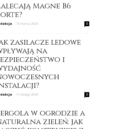
zalecają Magne B6
Forte?
dakcja
-
16 marca 2026
0
Jak zasilacze ledowe
wpływają na
bezpieczeństwo i
wydajność
nowoczesnych
nstalacji?
dakcja
-
11 lutego 2026
0
Pergola w ogrodzie a
naturalna zieleń: jak