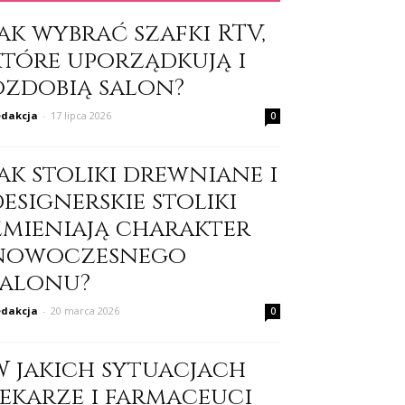
ak wybrać szafki RTV,
które uporządkują i
ozdobią salon?
dakcja
-
17 lipca 2026
0
ak stoliki drewniane i
esignerskie stoliki
zmieniają charakter
nowoczesnego
salonu?
dakcja
-
20 marca 2026
0
W jakich sytuacjach
lekarze i farmaceuci