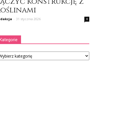
łączyć konstrukcję z
roślinami
dakcja
-
31 stycznia 2026
0
Kategorie
tegorie