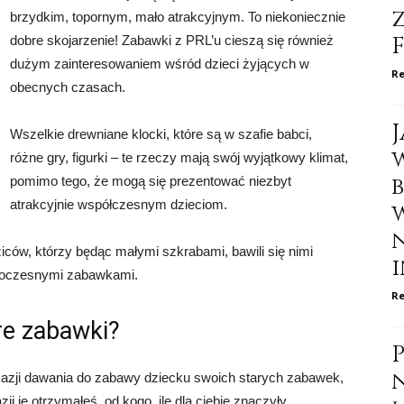
brzydkim, topornym, mało atrakcyjnym. To niekoniecznie
dobre skojarzenie! Zabawki z PRL’u cieszą się również
dużym zainteresowaniem wśród dzieci żyjących w
Re
obecnych czasach.
Wszelkie drewniane klocki, które są w szafie babci,
różne gry, figurki – te rzeczy mają swój wyjątkowy klimat,
pomimo tego, że mogą się prezentować niezbyt
atrakcyjnie współczesnym dzieciom.
ców, którzy będąc małymi szkrabami, bawili się nimi
i
nowoczesnymi zabawkami.
Re
re zabawki?
kazji dawania do zabawy dziecku swoich starych zabawek,
ji je otrzymałeś, od kogo, ile dla ciebie znaczyły.