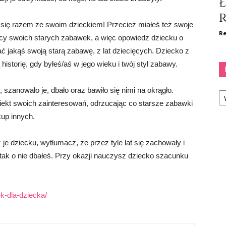
 się razem ze swoim dzieckiem! Przecież miałeś też swoje
Re
ocy swoich starych zabawek, a więc opowiedz dziecku o
 jakąś swoją starą zabawę, z lat dziecięcych. Dziecko z
istorię, gdy byłeś/aś w jego wieku i twój styl zabawy.
Ka
szanowało je, dbało oraz bawiło się nimi na okrągło.
biekt swoich zainteresowań, odrzucając co starsze zabawki
kup innych.
je dziecku, wytłumacz, że przez tyle lat się zachowały i
 tak o nie dbałeś. Przy okazji nauczysz dziecko szacunku
k-dla-dziecka/