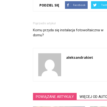
PODZIEL SIĘ
Facebook
Twit
Poprzedni artykuł
Komu przyda się instalacja fotowoltaiczna w
domu?
aleksandrakiet
POWIĄZANE ARTYKUŁY
WIĘCEJ OD AUT