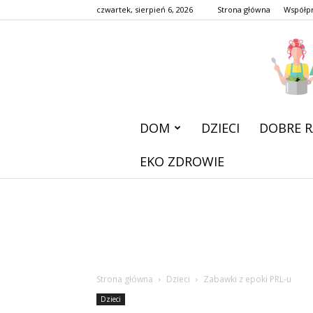
czwartek, sierpień 6, 2026
Strona główna
Współp
DOM
DZIECI
DOBRE R
EKO ZDROWIE
Strona główna
Dzieci
Zabawki z epoki PRL-u
Dzieci