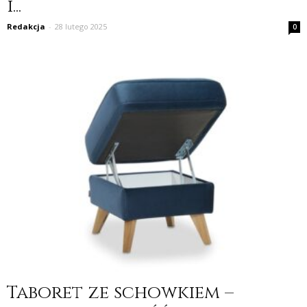
i...
Redakcja
-
28 lutego 2025
0
Taboret ze schowkiem –