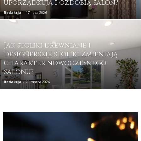
uporządkują i ozdobią salon?
Redakcja
-
17 lipca 2026
Jak stoliki drewniane i
designerskie stoliki zmieniają
charakter nowoczesnego
salonu?
Redakcja
-
20 marca 2026