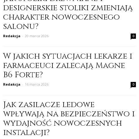
designerskie stoliki zmieniają
charakter nowoczesnego
salonu?
Redakcja
-
20 marca 2026
0
W jakich sytuacjach lekarze i
farmaceuci zalecają Magne
B6 Forte?
Redakcja
-
16 marca 2026
0
Jak zasilacze ledowe
wpływają na bezpieczeństwo i
wydajność nowoczesnych
instalacji?