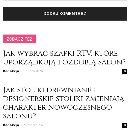
ZOBACZ TEŻ
Jak wybrać szafki RTV, które
uporządkują i ozdobią salon?
Redakcja
-
17 lipca 2026
0
Jak stoliki drewniane i
designerskie stoliki zmieniają
charakter nowoczesnego
salonu?
Redakcja
-
20 marca 2026
0