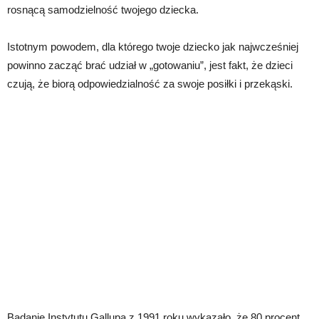
rosnącą samodzielność twojego dziecka.
Istotnym powodem, dla którego twoje dziecko jak najwcześniej
powinno zacząć brać udział w „gotowaniu”, jest fakt, że dzieci
czują, że biorą odpowiedzialność za swoje posiłki i przekąski.
Badanie Instytutu Gallupa z 1991 roku wykazało, że 80 procent