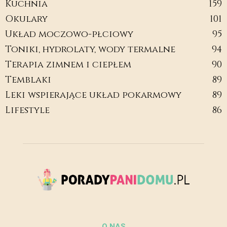
Kuchnia
159
Okulary
101
Układ moczowo-płciowy
95
Toniki, hydrolaty, wody termalne
94
Terapia zimnem i ciepłem
90
Temblaki
89
Leki wspierające układ pokarmowy
89
Lifestyle
86
O NAS