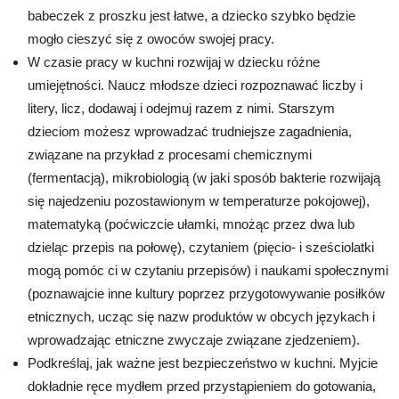
babeczek z proszku jest łatwe, a dziecko szybko będzie
mogło cieszyć się z owoców swojej pracy.
W czasie pracy w kuchni rozwijaj w dziecku różne
umiejętności. Naucz młodsze dzieci rozpoznawać liczby i
litery, licz, dodawaj i odejmuj razem z nimi. Starszym
dzieciom możesz wprowadzać trudniejsze zagadnienia,
związane na przykład z procesami chemicznymi
(fermentacją), mikrobiologią (w jaki sposób bakterie rozwijają
się najedzeniu pozostawionym w temperaturze pokojowej),
matematyką (poćwiczcie ułamki, mnożąc przez dwa lub
dzieląc przepis na połowę), czytaniem (pięcio- i sześciolatki
mogą pomóc ci w czytaniu przepisów) i naukami społecznymi
(poznawajcie inne kultury poprzez przygotowywanie posiłków
etnicznych, ucząc się nazw produktów w obcych językach i
wprowadzając etniczne zwyczaje związane zjedzeniem).
Podkreślaj, jak ważne jest bezpieczeństwo w kuchni. Myjcie
dokładnie ręce mydłem przed przystąpieniem do gotowania,