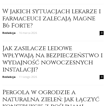
W jakich sytuacjach lekarze i
farmaceuci zalecają Magne
B6 Forte?
Redakcja
-
16 marca 2026
0
Jak zasilacze ledowe
wpływają na bezpieczeństwo i
wydajność nowoczesnych
instalacji?
Redakcja
-
11 lutego 2026
0
Pergola w ogrodzie a
naturalna zieleń: jak łączyć