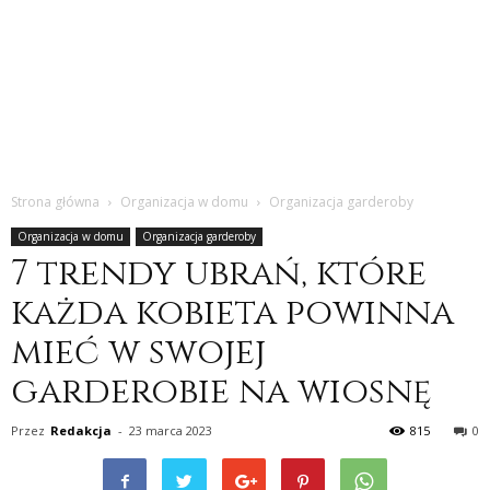
Strona główna
Organizacja w domu
Organizacja garderoby
Organizacja w domu
Organizacja garderoby
7 trendy ubrań, które
każda kobieta powinna
mieć w swojej
garderobie na wiosnę
Przez
Redakcja
-
23 marca 2023
815
0