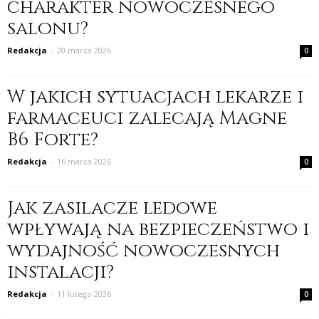
charakter nowoczesnego
salonu?
Redakcja
-
20 marca 2026
0
W jakich sytuacjach lekarze i
farmaceuci zalecają Magne
B6 Forte?
Redakcja
-
16 marca 2026
0
Jak zasilacze ledowe
wpływają na bezpieczeństwo i
wydajność nowoczesnych
instalacji?
Redakcja
-
11 lutego 2026
0