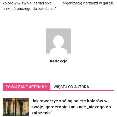
kolorów w swojej garderobie i
organizację narzędzi w garażu
uniknąć „niczego do założenia”
Redakcja
POWIĄZANE ARTYKUŁY
WIĘCEJ OD AUTORA
Jak stworzyć spójną paletę kolorów w
swojej garderobie i uniknąć „niczego do
założenia”