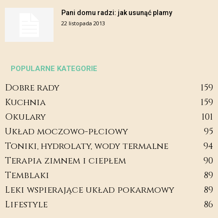
Pani domu radzi: jak usunąć plamy
22 listopada 2013
POPULARNE KATEGORIE
Dobre rady
159
Kuchnia
159
Okulary
101
Układ moczowo-płciowy
95
Toniki, hydrolaty, wody termalne
94
Terapia zimnem i ciepłem
90
Temblaki
89
Leki wspierające układ pokarmowy
89
Lifestyle
86