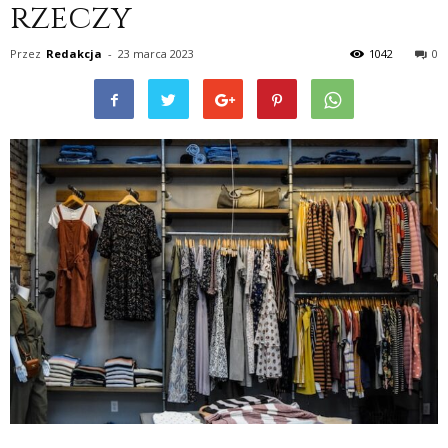
rzeczy
Przez
Redakcja
-
23 marca 2023
1042
0