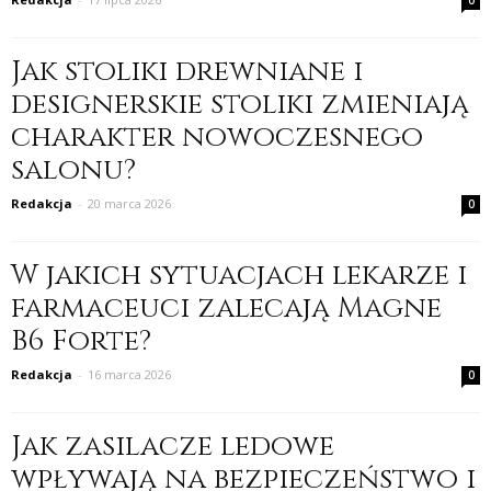
0
Jak stoliki drewniane i
designerskie stoliki zmieniają
charakter nowoczesnego
salonu?
Redakcja
-
20 marca 2026
0
W jakich sytuacjach lekarze i
farmaceuci zalecają Magne
B6 Forte?
Redakcja
-
16 marca 2026
0
Jak zasilacze ledowe
wpływają na bezpieczeństwo i