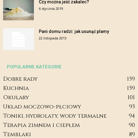
Czy można jeść zakalec?
6 stycznia 2019
Pani domu radzi: jak usunąć plamy
22 listopada 2013
POPULARNE KATEGORIE
Dobre rady
159
Kuchnia
159
Okulary
101
Układ moczowo-płciowy
95
Toniki, hydrolaty, wody termalne
94
Terapia zimnem i ciepłem
90
Temblaki
89