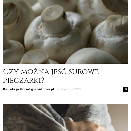
Czy można jeść surowe
pieczarki?
Redakcja Poradypanidomu.pl
-
6 stycznia 2019
0