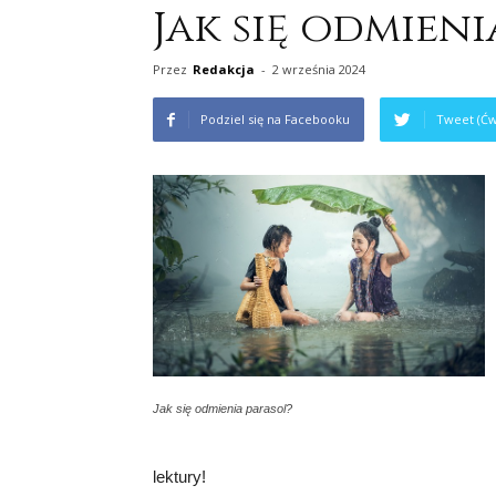
Jak się odmieni
Przez
Redakcja
-
2 września 2024
Podziel się na Facebooku
Tweet (Ćw
Jak się odmienia parasol?
lektury!