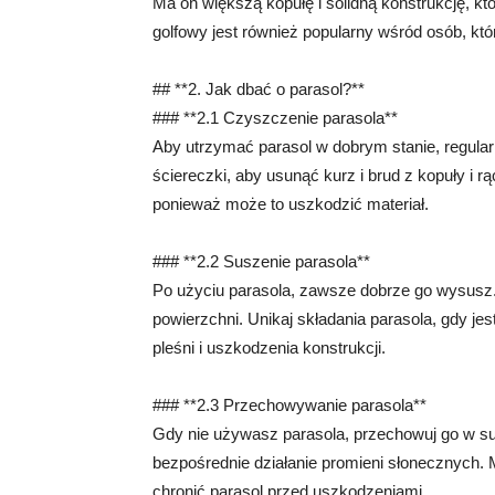
Ma on większą kopułę i solidną konstrukcję, k
golfowy jest również popularny wśród osób, kt
## **2. Jak dbać o parasol?**
### **2.1 Czyszczenie parasola**
Aby utrzymać parasol w dobrym stanie, regular
ściereczki, aby usunąć kurz i brud z kopuły i 
ponieważ może to uszkodzić materiał.
### **2.2 Suszenie parasola**
Po użyciu parasola, zawsze dobrze go wysusz.
powierzchni. Unikaj składania parasola, gdy j
pleśni i uszkodzenia konstrukcji.
### **2.3 Przechowywanie parasola**
Gdy nie używasz parasola, przechowuj go w suc
bezpośrednie działanie promieni słonecznych.
chronić parasol przed uszkodzeniami.