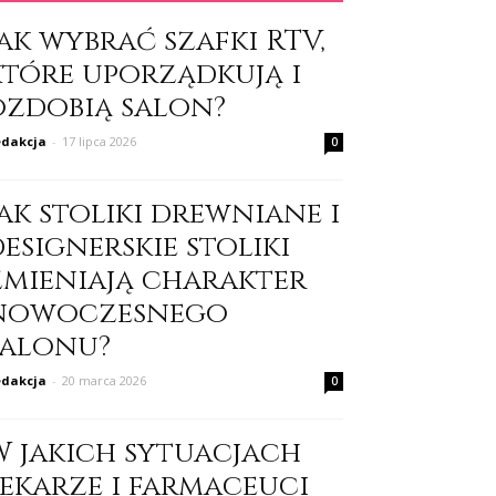
ak wybrać szafki RTV,
które uporządkują i
ozdobią salon?
dakcja
-
17 lipca 2026
0
ak stoliki drewniane i
esignerskie stoliki
zmieniają charakter
nowoczesnego
salonu?
dakcja
-
20 marca 2026
0
W jakich sytuacjach
lekarze i farmaceuci