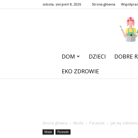
sobota, sierpień 8, 2026
Strona główna
Współpra
DOM
DZIECI
DOBRE R
EKO ZDROWIE
Strona główna
Moda
Parasole
Jak się odmieni
Moda
Parasole