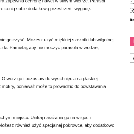
tóra zapewnia ochronę nawet w silnym wietrze. Parasol
óre cenią sobie dodatkową przestrzeń i wygodę.
Re
nie go czyść. Możesz użyć miękkiej szczotki lub wilgotnej
rączki. Pamiętaj, aby nie moczyć parasola w wodzie,
Ka
 Otwórz go i pozostaw do wyschnięcia na płaskiej
est mokry, ponieważ może to prowadzić do powstawania
hym miejscu. Unikaj narażania go na wilgoć i
 Możesz również użyć specjalnej pokrowce, aby dodatkowo