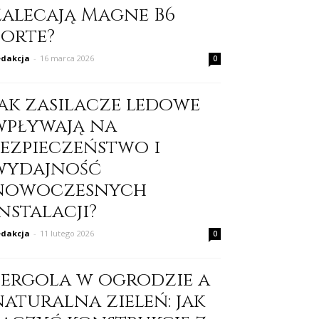
zalecają Magne B6
Forte?
dakcja
-
16 marca 2026
0
Jak zasilacze ledowe
wpływają na
bezpieczeństwo i
wydajność
nowoczesnych
nstalacji?
dakcja
-
11 lutego 2026
0
Pergola w ogrodzie a
naturalna zieleń: jak