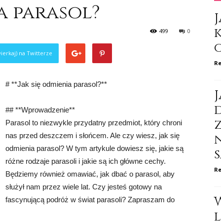
a parasol?
J
499
0
ierkaj) na Twitterze
Re
# **Jak się odmienia parasol?**
J
d
## **Wprowadzenie**
Parasol to niezwykle przydatny przedmiot, który chroni
nas przed deszczem i słońcem. Ale czy wiesz, jak się
odmienia parasol? W tym artykule dowiesz się, jakie są
różne rodzaje parasoli i jakie są ich główne cechy.
Re
Będziemy również omawiać, jak dbać o parasol, aby
służył nam przez wiele lat. Czy jesteś gotowy na
fascynującą podróż w świat parasoli? Zapraszam do