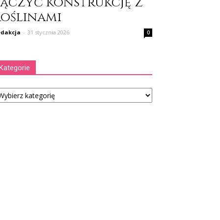
łączyć konstrukcję z
roślinami
dakcja
-
31 stycznia 2026
0
Kategorie
tegorie