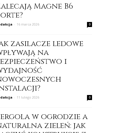
zalecają Magne B6
Forte?
dakcja
-
16 marca 2026
0
Jak zasilacze ledowe
wpływają na
bezpieczeństwo i
wydajność
nowoczesnych
nstalacji?
dakcja
-
11 lutego 2026
0
Pergola w ogrodzie a
naturalna zieleń: jak