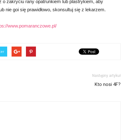
 o zakryciu rany opatrunkiem lub plastrykiem, aby
lub nie goi się prawidłowo, skonsultuj się z lekarzem.
tps://www.pomaranczowe.pl/
ter
Następny artykuł
Kto nosi 4F?