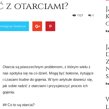
ć z otarciami?
J
1127
0
ierkaj) na Twitterze
Re
J
d
Otarcia są powszechnym problemem, z którym wielu z
nas spotyka się na co dzień. Mogą być bolesne, irytujące
i czasami trudne do gojenia. W tym artykule dowiesz się,
Re
jak sobie radzić z otarciami i przyspieszyć proces ich
gojenia.
## Co to są otarcia?