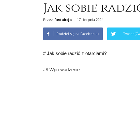
Jak sobie radzi
Przez
Redakcja
-
17 sierpnia 2024
Podziel się na Facebooku
Tweet (Ćw
# Jak sobie radzić z otarciami?
## Wprowadzenie