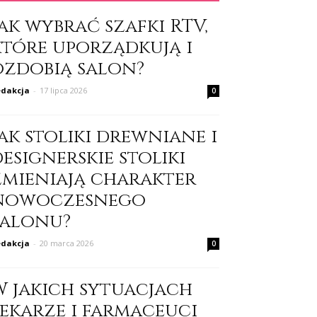
ak wybrać szafki RTV,
które uporządkują i
ozdobią salon?
dakcja
-
17 lipca 2026
0
ak stoliki drewniane i
esignerskie stoliki
zmieniają charakter
nowoczesnego
salonu?
dakcja
-
20 marca 2026
0
W jakich sytuacjach
lekarze i farmaceuci