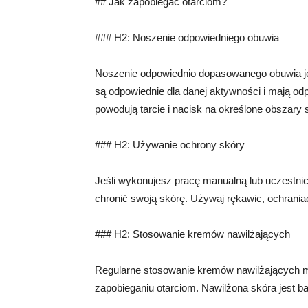
## Jak zapobiegać otarciom?
### H2: Noszenie odpowiedniego obuwia
Noszenie odpowiednio dopasowanego obuwia jes
są odpowiednie dla danej aktywności i mają od
powodują tarcie i nacisk na określone obszary 
### H2: Używanie ochrony skóry
Jeśli wykonujesz pracę manualną lub uczestnic
chronić swoją skórę. Używaj rękawic, ochraniac
### H2: Stosowanie kremów nawilżających
Regularne stosowanie kremów nawilżających m
zapobieganiu otarciom. Nawilżona skóra jest ba