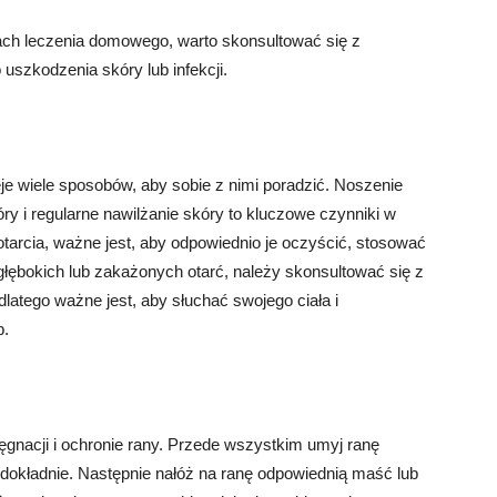
niach leczenia domowego, warto skonsultować się z
szkodzenia skóry lub infekcji.
e wiele sposobów, aby sobie z nimi poradzić. Noszenie
y i regularne nawilżanie skóry to kluczowe czynniki w
 otarcia, ważne jest, aby odpowiednio je oczyścić, stosować
 głębokich lub zakażonych otarć, należy skonsultować się z
 dlatego ważne jest, aby słuchać swojego ciała i
b.
lęgnacji i ochronie rany. Przede wszystkim umyj ranę
 dokładnie. Następnie nałóż na ranę odpowiednią maść lub