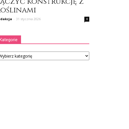
łączyć konstrukcję z
roślinami
dakcja
-
31 stycznia 2026
0
Kategorie
tegorie