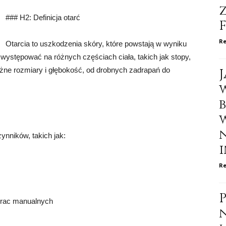
### H2: Definicja otarć
Re
Otarcia to uszkodzenia skóry, które powstają w wyniku
 występować na różnych częściach ciała, takich jak stopy,
różne rozmiary i głębokość, od drobnych zadrapań do
nników, takich jak:
i
Re
prac manualnych