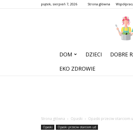
piątek, sierpień 7, 2026
Strona główna
Współprac
DOM
DZIECI
DOBRE R
EKO ZDROWIE
Strona główna
Opaski
Opaski przeciw otarciom 
Opaski
Opaski przeciw otarciom ud