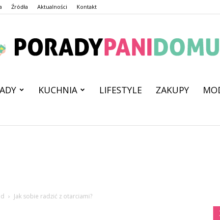
a
Źródła
Aktualności
Kontakt
ADY
KUCHNIA
LIFESTYLE
ZAKUPY
MO
PoradyPaniDomu.pl
ud
Jak sobie radzić z otarciami?