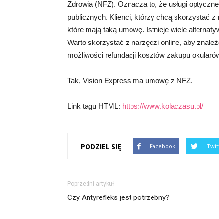
Zdrowia (NFZ). Oznacza to, że usługi optyczn
publicznych. Klienci, którzy chcą skorzystać z
które mają taką umowę. Istnieje wiele alternaty
Warto skorzystać z narzędzi online, aby znale
możliwości refundacji kosztów zakupu okularó
Tak, Vision Express ma umowę z NFZ.
Link tagu HTML:
https://www.kolaczasu.pl/
PODZIEL SIĘ
Facebook
Twit
Poprzedni artykuł
Czy Antyrefleks jest potrzebny?