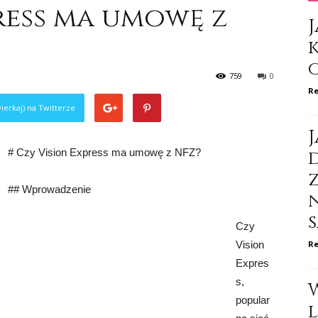
ress ma umowę z
J
759
0
Re
ierkaj) na Twitterze
J
# Czy Vision Express ma umowę z NFZ?
d
## Wprowadzenie
Czy
Vision
Re
Expres
s,
popular