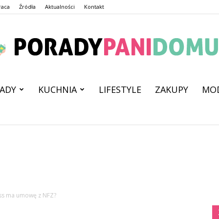
raca
Źródła
Aktualności
Kontakt
ADY
KUCHNIA
LIFESTYLE
ZAKUPY
MO
PoradyPaniDomu.pl
ess ma umowę z NFZ?