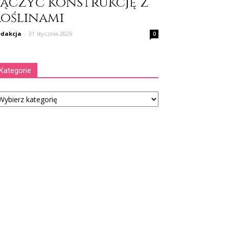
łączyć konstrukcję z
roślinami
dakcja
-
31 stycznia 2026
0
Kategorie
tegorie