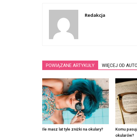
Redakcja
POWIĄZANE ARTYKUŁY
WIĘCEJ OD AUT
Ile masz lat tyle zniżki na okulary?
Komu pasuj
okularów?