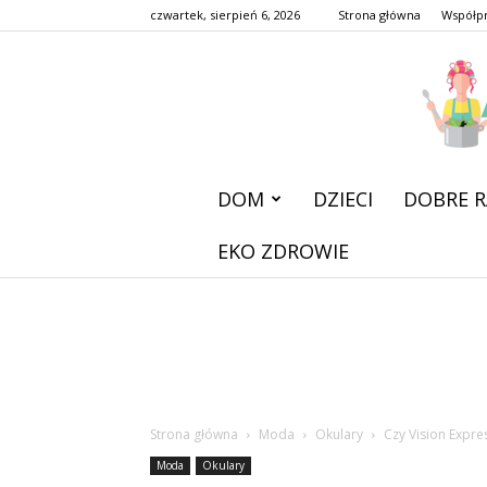
czwartek, sierpień 6, 2026
Strona główna
Współp
DOM
DZIECI
DOBRE R
EKO ZDROWIE
Strona główna
Moda
Okulary
Czy Vision Expr
Moda
Okulary