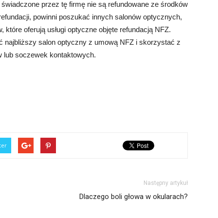
e świadczone przez tę firmę nie są refundowane ze środków
 refundacji, powinni poszukać innych salonów optycznych,
w, które oferują usługi optyczne objęte refundacją NFZ.
źć najbliższy salon optyczny z umową NFZ i skorzystać z
w lub soczewek kontaktowych.
ter
Następny artykuł
Dlaczego boli głowa w okularach?