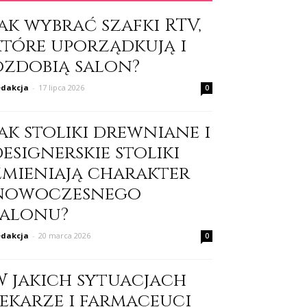
ak wybrać szafki RTV,
które uporządkują i
ozdobią salon?
dakcja
-
17 lipca 2026
0
ak stoliki drewniane i
esignerskie stoliki
zmieniają charakter
nowoczesnego
salonu?
dakcja
-
20 marca 2026
0
W jakich sytuacjach
lekarze i farmaceuci