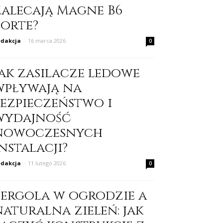
zalecają Magne B6
Forte?
dakcja
-
16 marca 2026
0
Jak zasilacze ledowe
wpływają na
bezpieczeństwo i
wydajność
nowoczesnych
nstalacji?
dakcja
-
11 lutego 2026
0
Pergola w ogrodzie a
naturalna zieleń: jak