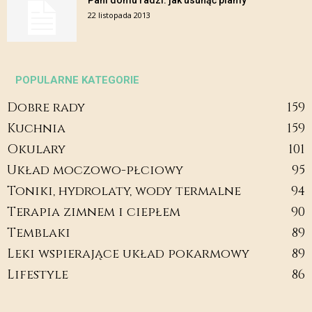
Pani domu radzi: jak usunąć plamy
22 listopada 2013
POPULARNE KATEGORIE
Dobre rady
159
Kuchnia
159
Okulary
101
Układ moczowo-płciowy
95
Toniki, hydrolaty, wody termalne
94
Terapia zimnem i ciepłem
90
Temblaki
89
Leki wspierające układ pokarmowy
89
Lifestyle
86