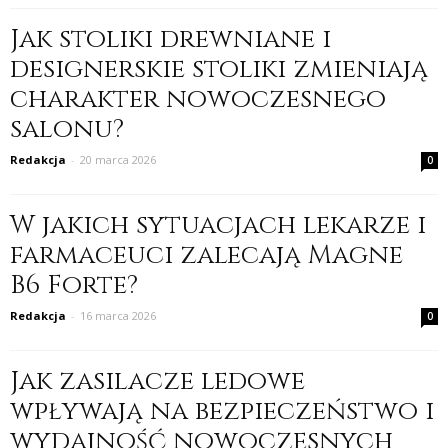
Jak stoliki drewniane i
designerskie stoliki zmieniają
charakter nowoczesnego
salonu?
Redakcja
-
20 marca 2026
0
W jakich sytuacjach lekarze i
farmaceuci zalecają Magne
B6 Forte?
Redakcja
-
16 marca 2026
0
Jak zasilacze ledowe
wpływają na bezpieczeństwo i
wydajność nowoczesnych