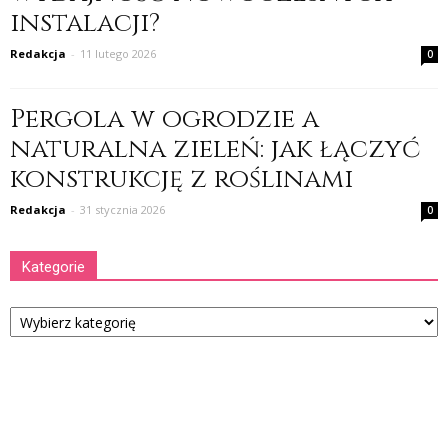
instalacji?
Redakcja
-
11 lutego 2026
0
Pergola w ogrodzie a
naturalna zieleń: jak łączyć
konstrukcję z roślinami
Redakcja
-
31 stycznia 2026
0
Kategorie
Kategorie