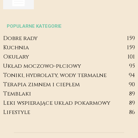
POPULARNE KATEGORIE
Dobre rady
159
Kuchnia
159
Okulary
101
Układ moczowo-płciowy
95
Toniki, hydrolaty, wody termalne
94
Terapia zimnem i ciepłem
90
Temblaki
89
Leki wspierające układ pokarmowy
89
Lifestyle
86