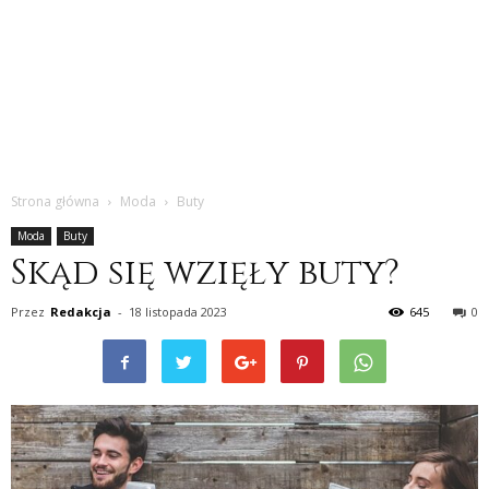
Strona główna
Moda
Buty
Moda
Buty
Skąd się wzięły buty?
Przez
Redakcja
-
18 listopada 2023
645
0