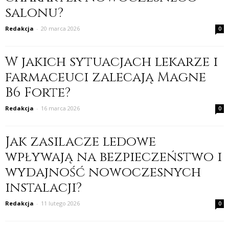
salonu?
Redakcja
-
20 marca 2026
0
W jakich sytuacjach lekarze i
farmaceuci zalecają Magne
B6 Forte?
Redakcja
-
16 marca 2026
0
Jak zasilacze ledowe
wpływają na bezpieczeństwo i
wydajność nowoczesnych
instalacji?
Redakcja
-
11 lutego 2026
0