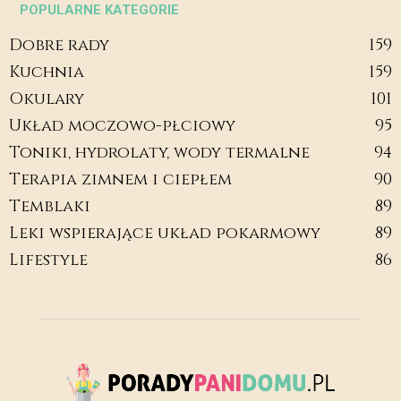
POPULARNE KATEGORIE
Dobre rady
159
Kuchnia
159
Okulary
101
Układ moczowo-płciowy
95
Toniki, hydrolaty, wody termalne
94
Terapia zimnem i ciepłem
90
Temblaki
89
Leki wspierające układ pokarmowy
89
Lifestyle
86