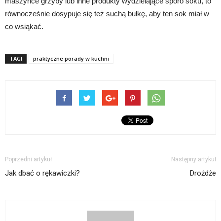
maszynce grzyby lub inne produkty wydzielające sporo soku, to
równocześnie dosypuje się też suchą bułkę, aby ten sok miał w
co wsiąkać.
TAGI
praktyczne porady w kuchni
Poprzedni artykuł
Następny artykuł
Jak dbać o rękawiczki?
Drożdże