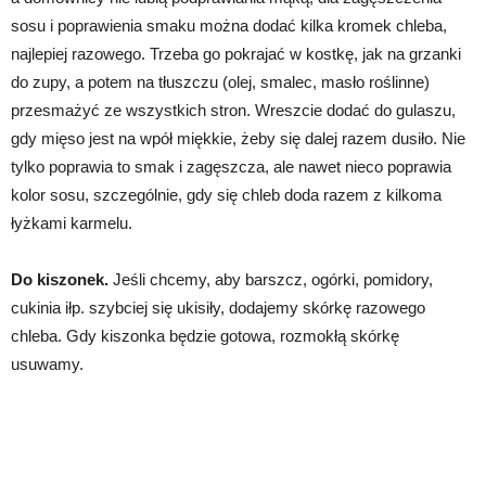
sosu i poprawienia smaku można dodać kilka kromek chleba,
najlepiej razowego. Trzeba go pokrajać w kostkę, jak na grzanki
do zupy, a potem na tłuszczu (olej, smalec, masło roślinne)
przesmażyć ze wszystkich stron. Wreszcie dodać do gulaszu,
gdy mięso jest na wpół miękkie, żeby się dalej razem dusiło. Nie
tylko poprawia to smak i zagęszcza, ale nawet nieco poprawia
kolor sosu, szczególnie, gdy się chleb doda razem z kilkoma
łyżkami karmelu.
Do kiszonek.
Jeśli chcemy, aby barszcz, ogórki, pomidory,
cukinia iłp. szybciej się ukisiły, dodajemy skórkę razowego
chleba. Gdy kiszonka będzie gotowa, rozmokłą skórkę
usuwamy.