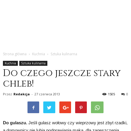
Strona główna
Kuchnia
Sztuka kulinarna
Kuchnia
Sztuka kulinarna
Do czego jeszcze stary
chleb!
Przez
Redakcja
-
27 czerwca 2013
1505
0
Do gulaszu.
Jeśli gulasz wołowy czy wieprzowy jest zbyt rzadki,
a domownicy nie lubią podprawiania mąką, dla zagęszczenia