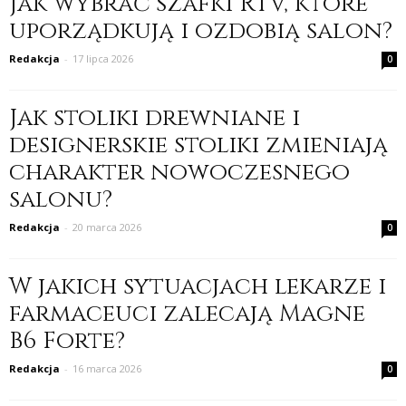
Jak wybrać szafki RTV, które
uporządkują i ozdobią salon?
Redakcja
-
17 lipca 2026
0
Jak stoliki drewniane i
designerskie stoliki zmieniają
charakter nowoczesnego
salonu?
Redakcja
-
20 marca 2026
0
W jakich sytuacjach lekarze i
farmaceuci zalecają Magne
B6 Forte?
Redakcja
-
16 marca 2026
0