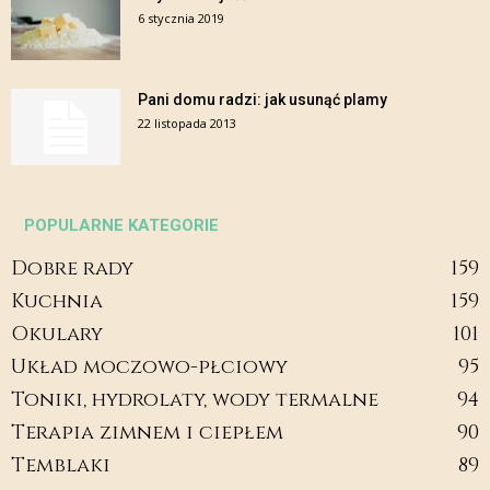
6 stycznia 2019
Pani domu radzi: jak usunąć plamy
22 listopada 2013
POPULARNE KATEGORIE
Dobre rady
159
Kuchnia
159
Okulary
101
Układ moczowo-płciowy
95
Toniki, hydrolaty, wody termalne
94
Terapia zimnem i ciepłem
90
Temblaki
89