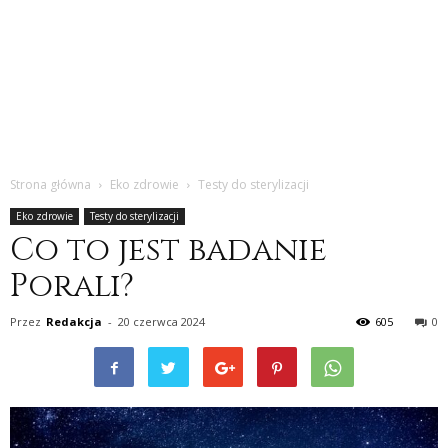
Strona główna
Eko zdrowie
Testy do sterylizacji
Eko zdrowie
Testy do sterylizacji
Co to jest badanie
Porali?
Przez
Redakcja
-
20 czerwca 2024
605
0