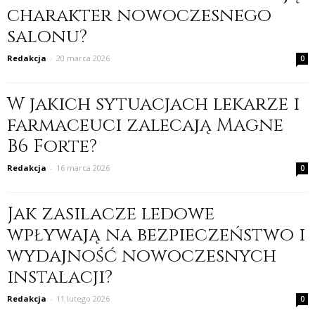
charakter nowoczesnego
salonu?
Redakcja
-
20 marca 2026
0
W jakich sytuacjach lekarze i
farmaceuci zalecają Magne
B6 Forte?
Redakcja
-
16 marca 2026
0
Jak zasilacze ledowe
wpływają na bezpieczeństwo i
wydajność nowoczesnych
instalacji?
Redakcja
-
11 lutego 2026
0