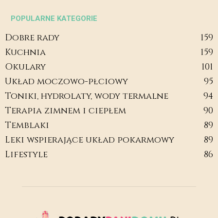
POPULARNE KATEGORIE
Dobre rady
159
Kuchnia
159
Okulary
101
Układ moczowo-płciowy
95
Toniki, hydrolaty, wody termalne
94
Terapia zimnem i ciepłem
90
Temblaki
89
Leki wspierające układ pokarmowy
89
Lifestyle
86