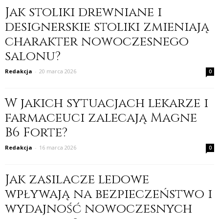
Jak stoliki drewniane i
designerskie stoliki zmieniają
charakter nowoczesnego
salonu?
Redakcja
-
20 marca 2026
0
W jakich sytuacjach lekarze i
farmaceuci zalecają Magne
B6 Forte?
Redakcja
-
16 marca 2026
0
Jak zasilacze ledowe
wpływają na bezpieczeństwo i
wydajność nowoczesnych