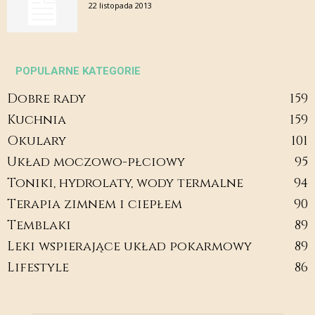
22 listopada 2013
POPULARNE KATEGORIE
Dobre rady
159
Kuchnia
159
Okulary
101
Układ moczowo-płciowy
95
Toniki, hydrolaty, wody termalne
94
Terapia zimnem i ciepłem
90
Temblaki
89
Leki wspierające układ pokarmowy
89
Lifestyle
86