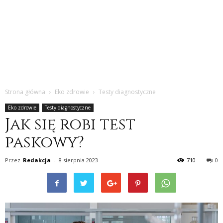
Strona główna
Eko zdrowie
Testy diagnostyczne
Eko zdrowie
Testy diagnostyczne
Jak się robi test
paskowy?
Przez
Redakcja
-
8 sierpnia 2023
710
0