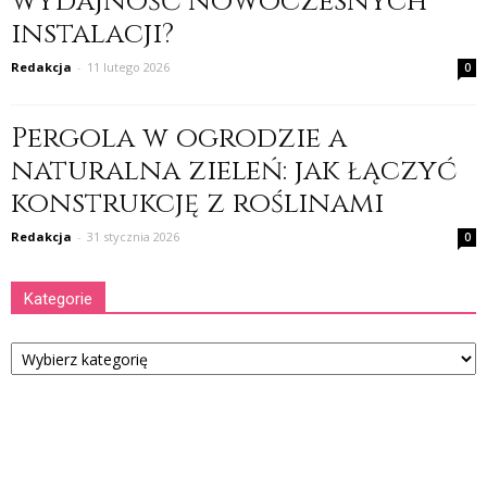
wydajność nowoczesnych
instalacji?
Redakcja
-
11 lutego 2026
0
Pergola w ogrodzie a
naturalna zieleń: jak łączyć
konstrukcję z roślinami
Redakcja
-
31 stycznia 2026
0
Kategorie
Kategorie