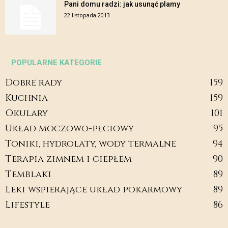
Pani domu radzi: jak usunąć plamy
22 listopada 2013
POPULARNE KATEGORIE
Dobre rady
159
Kuchnia
159
Okulary
101
Układ moczowo-płciowy
95
Toniki, hydrolaty, wody termalne
94
Terapia zimnem i ciepłem
90
Temblaki
89
Leki wspierające układ pokarmowy
89
Lifestyle
86