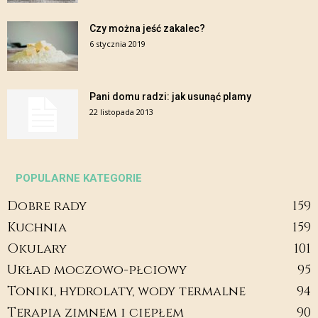
Czy można jeść zakalec?
6 stycznia 2019
Pani domu radzi: jak usunąć plamy
22 listopada 2013
POPULARNE KATEGORIE
Dobre rady
159
Kuchnia
159
Okulary
101
Układ moczowo-płciowy
95
Toniki, hydrolaty, wody termalne
94
Terapia zimnem i ciepłem
90