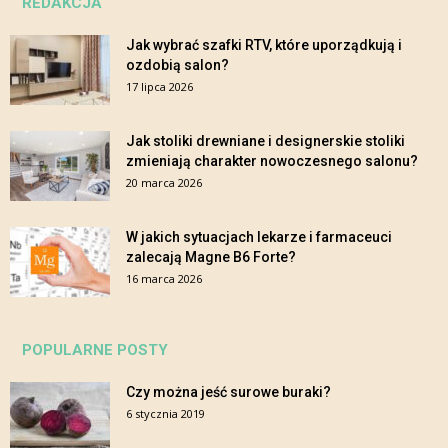
REDAKCJA
Jak wybrać szafki RTV, które uporządkują i
ozdobią salon?
17 lipca 2026
Jak stoliki drewniane i designerskie stoliki
zmieniają charakter nowoczesnego salonu?
20 marca 2026
W jakich sytuacjach lekarze i farmaceuci
zalecają Magne B6 Forte?
16 marca 2026
POPULARNE POSTY
Czy można jeść surowe buraki?
6 stycznia 2019