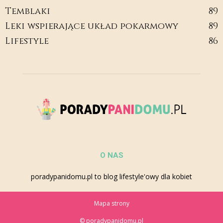
Temblaki
89
Leki wspierające układ pokarmowy
89
Lifestyle
86
O NAS
poradypanidomu.pl to blog lifestyle'owy dla kobiet
Mapa strony
© poradypanidomu.pl