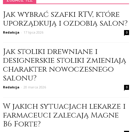
ZOBACZ TEŻ
Jak wybrać szafki RTV, które
uporządkują i ozdobią salon?
Redakcja
-
17 lipca 2026
0
Jak stoliki drewniane i
designerskie stoliki zmieniają
charakter nowoczesnego
salonu?
Redakcja
-
20 marca 2026
0
W jakich sytuacjach lekarze i
farmaceuci zalecają Magne
B6 Forte?