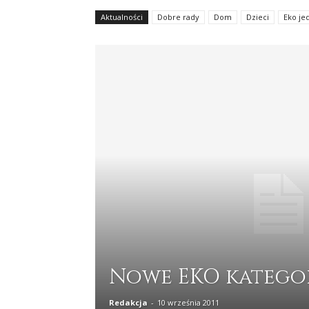
Aktualności
Dobre rady
Dom
Dzieci
Eko je
Nowe EKO katego
Redakcja
-
10 września 2011