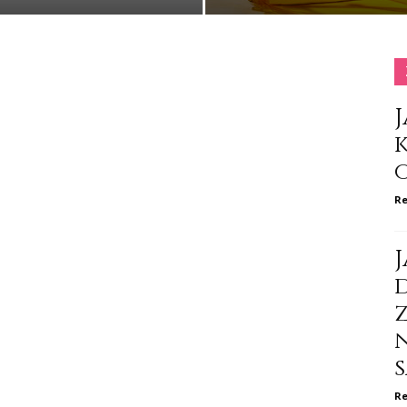
J
Re
J
d
Re