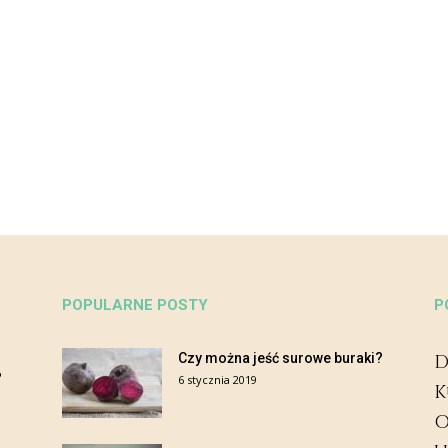
POPULARNE POSTY
P
Czy można jeść surowe buraki?
D
?
6 stycznia 2019
K
O