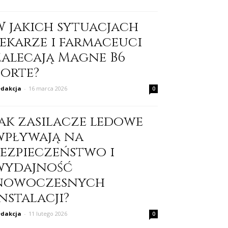
W jakich sytuacjach
lekarze i farmaceuci
zalecają Magne B6
Forte?
dakcja
-
16 marca 2026
0
Jak zasilacze ledowe
wpływają na
bezpieczeństwo i
wydajność
nowoczesnych
nstalacji?
dakcja
-
11 lutego 2026
0