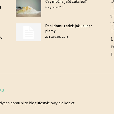
U
Czy można jeść zakalec?
ą
6 stycznia 2019
T
t
T
Pani domu radzi: jak usunąć
T
plamy
22 listopada 2013
B6
L
p
L
AS
dypanidomu.pl to blog lifestyle'owy dla kobiet