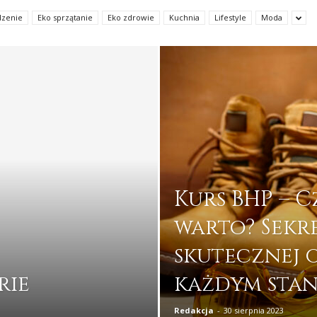
dzenie
Eko sprzątanie
Eko zdrowie
Kuchnia
Lifestyle
Moda
Kurs BHP – 
warto? Sekr
skutecznej
rie
każdym stan
Redakcja
-
30 sierpnia 2023