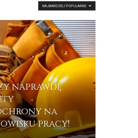
NAJBARDZIEJ POPULARNE
Czy naprawdę
ety
 ochrony na
owisku pracy!