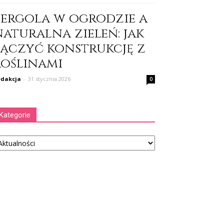
Pergola w ogrodzie a
naturalna zieleń: jak
łączyć konstrukcję z
roślinami
dakcja
-
31 stycznia 2026
0
Kategorie
tegorie