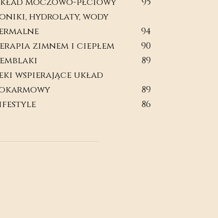
kład moczowo-płciowy
95
oniki, hydrolaty, wody
ermalne
94
erapia zimnem i ciepłem
90
emblaki
89
eki wspierające układ
okarmowy
89
ifestyle
86