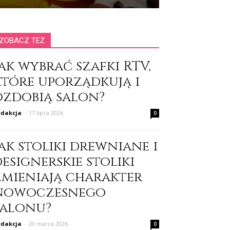
ZOBACZ TEŻ
ak wybrać szafki RTV,
które uporządkują i
ozdobią salon?
dakcja
-
17 lipca 2026
0
ak stoliki drewniane i
esignerskie stoliki
zmieniają charakter
nowoczesnego
salonu?
dakcja
-
20 marca 2026
0