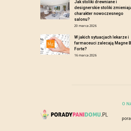
Jak stoliki drewniane i
designerskie stoliki zmieniaj
charakter nowoczesnego
salonu?
20 marca 2026
W jakich sytuacjach lekarze i
farmaceuci zalecają Magne 
Forte?
16 marca 2026
O N
pora