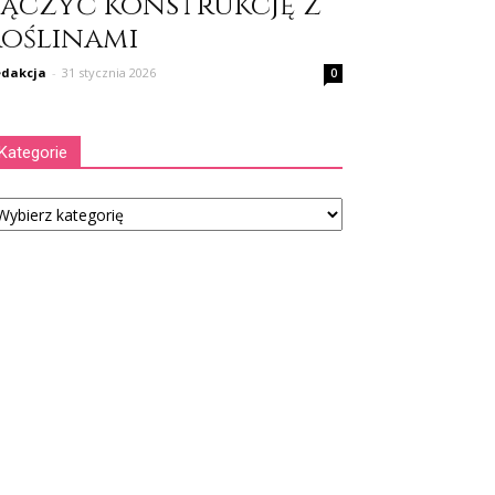
łączyć konstrukcję z
roślinami
dakcja
-
31 stycznia 2026
0
Kategorie
tegorie