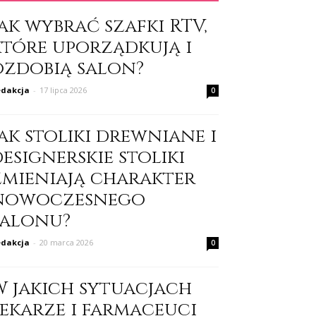
ak wybrać szafki RTV,
które uporządkują i
ozdobią salon?
dakcja
-
17 lipca 2026
0
ak stoliki drewniane i
esignerskie stoliki
zmieniają charakter
nowoczesnego
salonu?
dakcja
-
20 marca 2026
0
W jakich sytuacjach
lekarze i farmaceuci