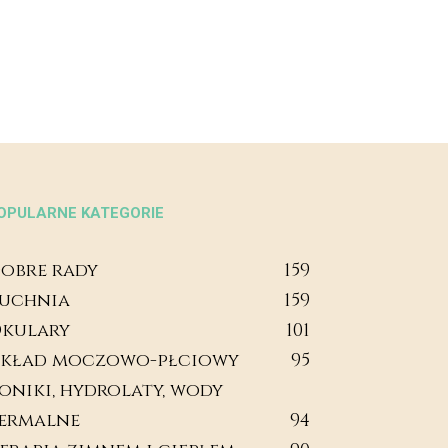
OPULARNE KATEGORIE
obre rady
159
uchnia
159
kulary
101
kład moczowo-płciowy
95
oniki, hydrolaty, wody
ermalne
94