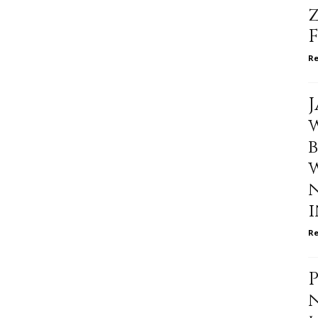
Re
i
Re