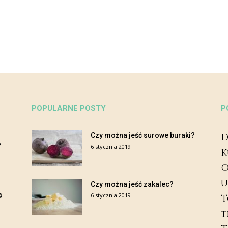
POPULARNE POSTY
P
Czy można jeść surowe buraki?
D
?
6 stycznia 2019
K
O
U
Czy można jeść zakalec?
ą
6 stycznia 2019
T
t