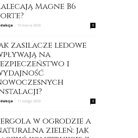
zalecają Magne B6
Forte?
dakcja
-
16 marca 2026
0
Jak zasilacze ledowe
wpływają na
bezpieczeństwo i
wydajność
nowoczesnych
nstalacji?
dakcja
-
11 lutego 2026
0
Pergola w ogrodzie a
naturalna zieleń: jak