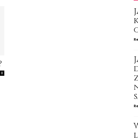
J
Re
J
?
d
0
Re