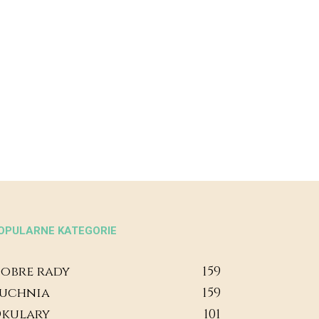
OPULARNE KATEGORIE
obre rady
159
uchnia
159
kulary
101