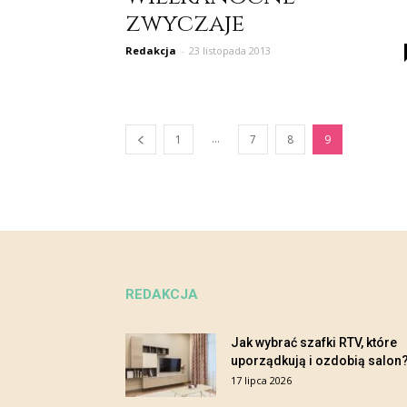
zwyczaje
Redakcja
-
23 listopada 2013
...
1
7
8
9
REDAKCJA
Jak wybrać szafki RTV, które
uporządkują i ozdobią salon
17 lipca 2026