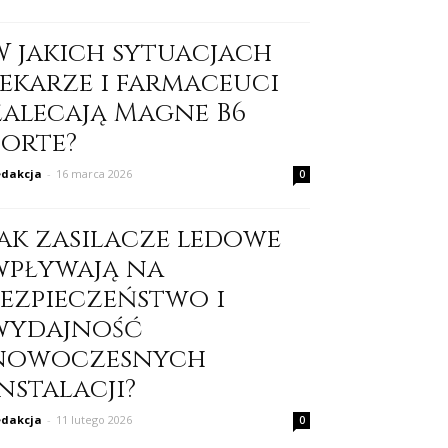
W jakich sytuacjach
lekarze i farmaceuci
zalecają Magne B6
Forte?
dakcja
-
16 marca 2026
0
Jak zasilacze ledowe
wpływają na
bezpieczeństwo i
wydajność
nowoczesnych
nstalacji?
dakcja
-
11 lutego 2026
0