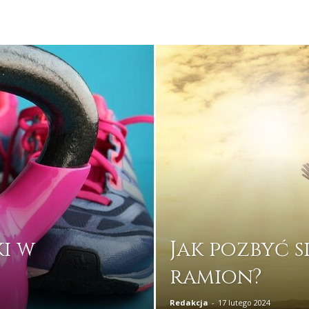
ki w
Jak pozbyć s
ramion?
Redakcja
-
17 lutego 2024