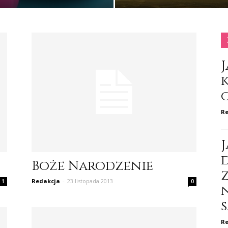
J
Re
J
d
Boże Narodzenie
Redakcja
-
23 listopada 2013
1
0
Re