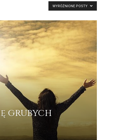
WYRÓŻNIONE POSTY
ię grubych