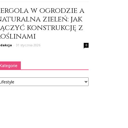
Pergola w ogrodzie a
naturalna zieleń: jak
łączyć konstrukcję z
roślinami
dakcja
-
31 stycznia 2026
0
Kategorie
tegorie