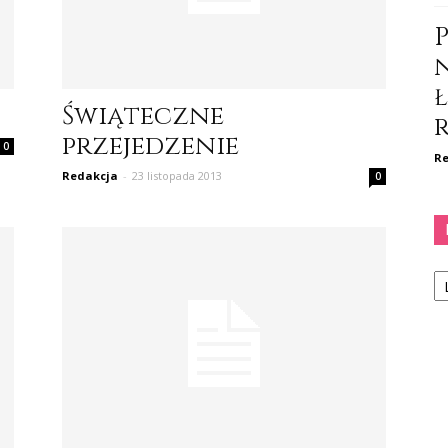
Świąteczne
przejedzenie
0
Re
Redakcja
-
23 listopada 2013
0
Ka