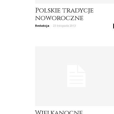
Polskie tradycje
noworoczne
Redakcja
-
23 listopada 2013
Wielkanocne