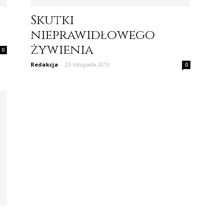
Skutki
nieprawidłowego
żywienia
0
Redakcja
-
23 listopada 2013
0