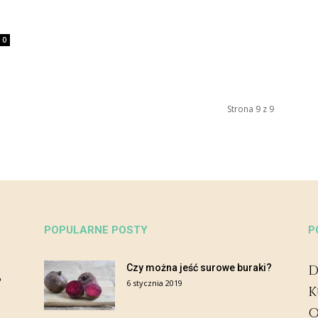
0
Strona 9 z 9
POPULARNE POSTY
P
Czy można jeść surowe buraki?
D
?
6 stycznia 2019
K
O