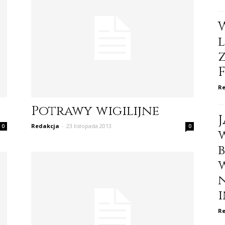
Re
Potrawy wigilijne
Redakcja
-
23 listopada 2013
0
0
i
Re