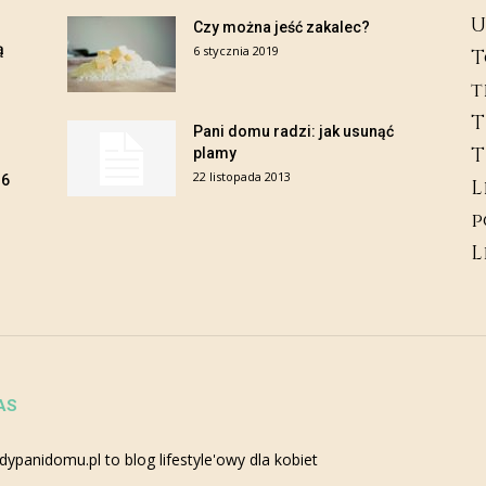
U
Czy można jeść zakalec?
ą
6 stycznia 2019
T
t
T
Pani domu radzi: jak usunąć
T
plamy
22 listopada 2013
B6
L
p
L
AS
dypanidomu.pl to blog lifestyle'owy dla kobiet