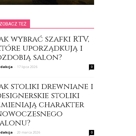
ZOBACZ TEŻ
ak wybrać szafki RTV,
które uporządkują i
ozdobią salon?
dakcja
-
17 lipca 2026
0
ak stoliki drewniane i
esignerskie stoliki
zmieniają charakter
nowoczesnego
salonu?
dakcja
-
20 marca 2026
0