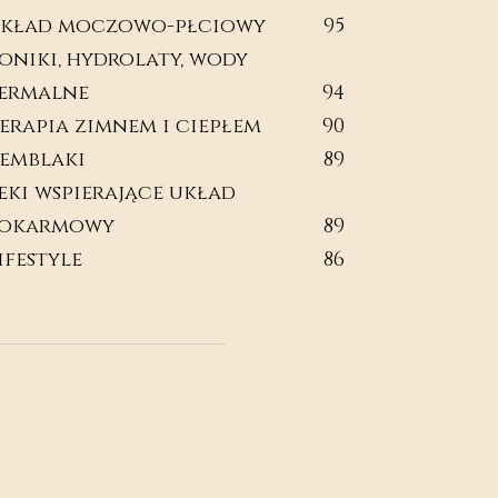
kład moczowo-płciowy
95
oniki, hydrolaty, wody
ermalne
94
erapia zimnem i ciepłem
90
emblaki
89
eki wspierające układ
okarmowy
89
ifestyle
86