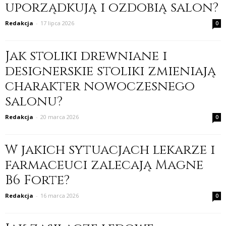
uporządkują i ozdobią salon?
Redakcja
-
17 lipca 2026
0
Jak stoliki drewniane i
designerskie stoliki zmieniają
charakter nowoczesnego
salonu?
Redakcja
-
20 marca 2026
0
W jakich sytuacjach lekarze i
farmaceuci zalecają Magne
B6 Forte?
Redakcja
-
16 marca 2026
0