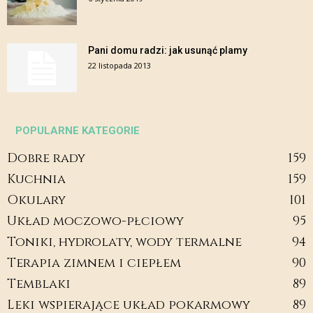
Pani domu radzi: jak usunąć plamy
22 listopada 2013
POPULARNE KATEGORIE
Dobre rady
159
Kuchnia
159
Okulary
101
Układ moczowo-płciowy
95
Toniki, hydrolaty, wody termalne
94
Terapia zimnem i ciepłem
90
Temblaki
89
Leki wspierające układ pokarmowy
89