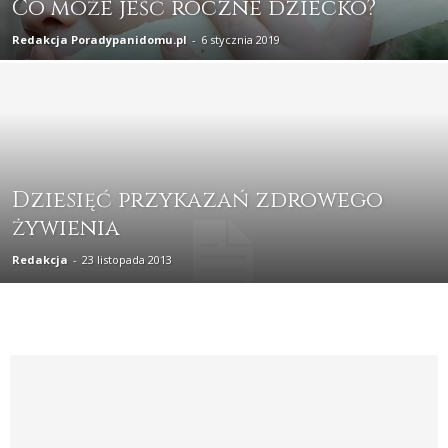
Co może jeść roczne dziecko?
Redakcja Poradypanidomu.pl
-
6 stycznia 2019
Dziesięć przykazań zdrowego
żywienia
Redakcja
-
23 listopada 2013