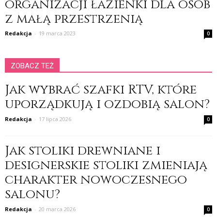
organizacji łazienki dla osób
z małą przestrzenią
Redakcja
-
19 marca 2023
0
ZOBACZ TEŻ
Jak wybrać szafki RTV, które
uporządkują i ozdobią salon?
Redakcja
-
17 lipca 2026
0
Jak stoliki drewniane i
designerskie stoliki zmieniają
charakter nowoczesnego
salonu?
Redakcja
-
20 marca 2026
0