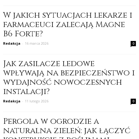
W jakich sytuacjach lekarze i
farmaceuci zalecają Magne
B6 Forte?
Redakcja
-
16 marca 2026
0
Jak zasilacze ledowe
wpływają na bezpieczeństwo i
wydajność nowoczesnych
instalacji?
Redakcja
-
11 lutego 2026
0
Pergola w ogrodzie a
naturalna zieleń: jak łączyć