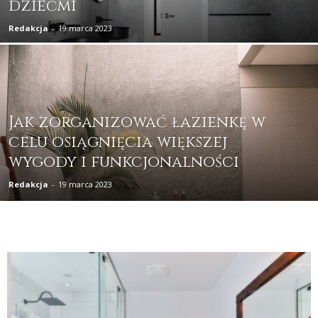
dziećmi
Redakcja
-
19 marca 2023
Jak zorganizować łazienkę w
celu osiągnięcia większej
wygody i funkcjonalności
Redakcja
-
19 marca 2023